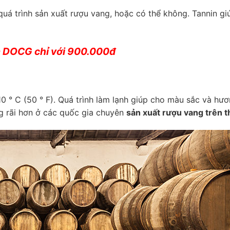
uá trình sản xuất rượu vang, hoặc có thể không. Tannin gi
a DOCG chỉ với 900.000đ
0 ° C (50 ° F). Quá trình làm lạnh giúp cho màu sắc và hươn
ng rãi hơn ở các quốc gia chuyên
sản xuất rượu vang trên t