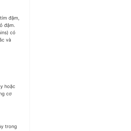
 tím đậm,
đỏ đậm.
ins) có
ắc và
ay hoặc
ng cơ
ây trong