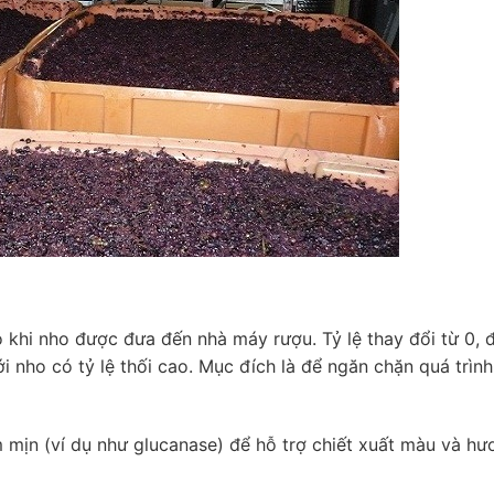
khi nho được đưa đến nhà máy rượu. Tỷ lệ thay đổi từ 0, đ
ới nho có tỷ lệ thối cao. Mục đích là để ngăn chặn quá trìn
mịn (ví dụ như glucanase) để hỗ trợ chiết xuất màu và hươ