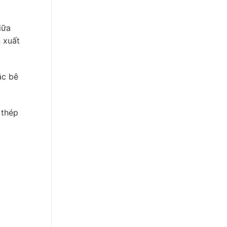
iữa
 xuất
ặc bê
 thép