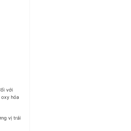
ối với
h oxy hóa
ng vị trái