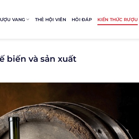
ƯỢU VANG
THẺ HỘI VIÊN
HỎI ĐÁP
KIẾN THỨC RƯỢU
ế biến và sản xuất