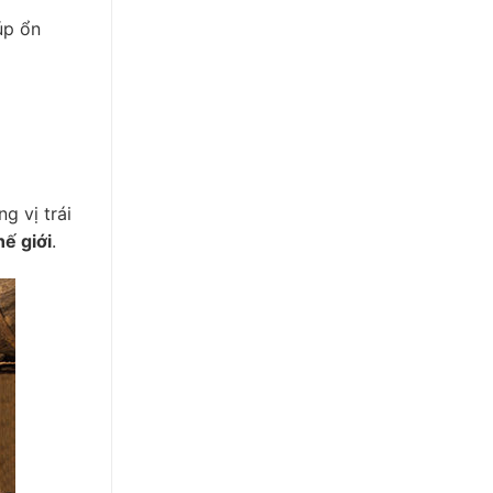
úp ổn
g vị trái
hế giới
.