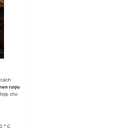
 cách
men rượu
 hợp cho
0 ° C