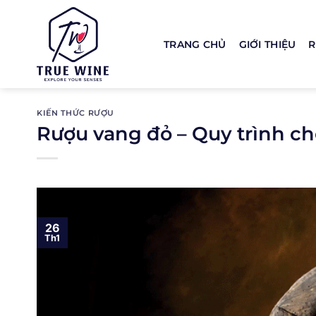
Bỏ
qua
nội
TRANG CHỦ
GIỚI THIỆU
R
dung
KIẾN THỨC RƯỢU
Rượu vang đỏ – Quy trình ch
26
Th1