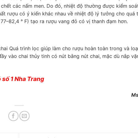
ết chết các nấm men. Do đó, nhiệt độ thường được kiểm soá
t rượu có ý kiến khác nhau về nhiệt độ lý tưởng cho quá t
 77–82,4 ° F) tạo ra rượu vang đỏ có vị thanh đạm hơn.
hai Quá trình lọc giúp làm cho rượu hoàn toàn trong và loạ
ầy vào chai thủy tinh có nút bằng nút chai, mặc dù nắp v
 số 1 Nha Trang
Ms