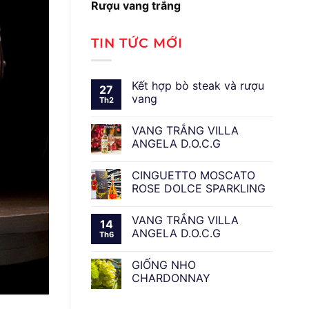
Rượu vang trắng
TIN TỨC MỚI
Kết hợp bò steak và rượu
27
vang
Th2
VANG TRẮNG VILLA
ANGELA D.O.C.G
CINGUETTO MOSCATO
ROSE DOLCE SPARKLING
VANG TRẮNG VILLA
14
ANGELA D.O.C.G
Th6
GIỐNG NHO
CHARDONNAY