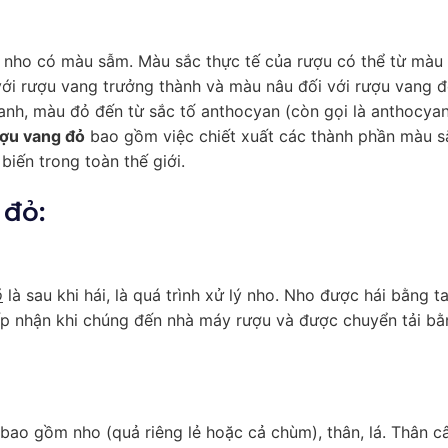
g nho có màu sẫm. Màu sắc thực tế của rượu có thể từ màu
với rượu vang trưởng thành và màu nâu đối với rượu vang 
anh, màu đỏ đến từ sắc tố anthocyan (còn gọi là anthocyan
ượu vang đỏ
bao gồm việc chiết xuất các thành phần màu s
iến trong toàn thế giới.
 đỏ:
ỏ
là sau khi hái, là quá trình xử lý nho. Nho được hái bằng t
p nhận khi chúng đến nhà máy rượu và được chuyển tải bằ
 bao gồm nho (quả riêng lẻ hoặc cả chùm), thân, lá. Thân c