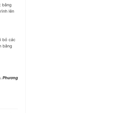
t bằng
rình lên
i bỏ các
ặn bằng
. Phương