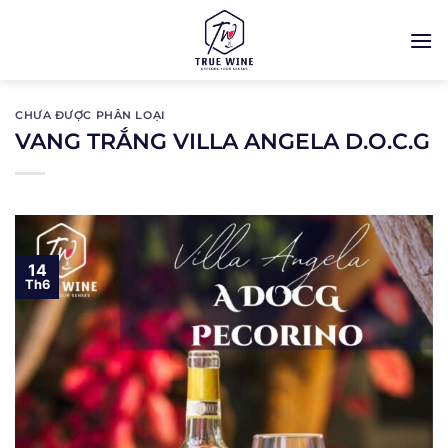
Bỏ
qua
nội
dung
CHƯA ĐƯỢC PHÂN LOẠI
VANG TRẮNG VILLA ANGELA D.O.C.G
14
Th6