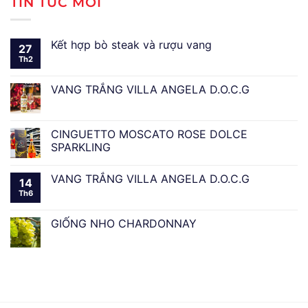
TIN TỨC MỚI
Kết hợp bò steak và rượu vang
27
Th2
VANG TRẮNG VILLA ANGELA D.O.C.G
CINGUETTO MOSCATO ROSE DOLCE
SPARKLING
VANG TRẮNG VILLA ANGELA D.O.C.G
14
Th6
GIỐNG NHO CHARDONNAY