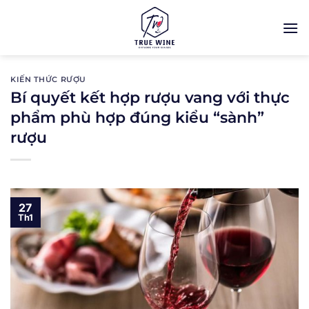
Bỏ
qua
nội
dung
KIẾN THỨC RƯỢU
Bí quyết kết hợp rượu vang với thực
phẩm phù hợp đúng kiểu “sành”
rượu
27
Th1