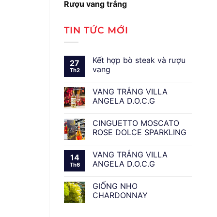
Rượu vang trắng
TIN TỨC MỚI
Kết hợp bò steak và rượu
27
vang
Th2
VANG TRẮNG VILLA
ANGELA D.O.C.G
CINGUETTO MOSCATO
ROSE DOLCE SPARKLING
VANG TRẮNG VILLA
14
ANGELA D.O.C.G
Th6
GIỐNG NHO
CHARDONNAY