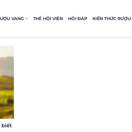
ƯỢU VANG
THẺ HỘI VIÊN
HỎI ĐÁP
KIẾN THỨC RƯỢU
 biết